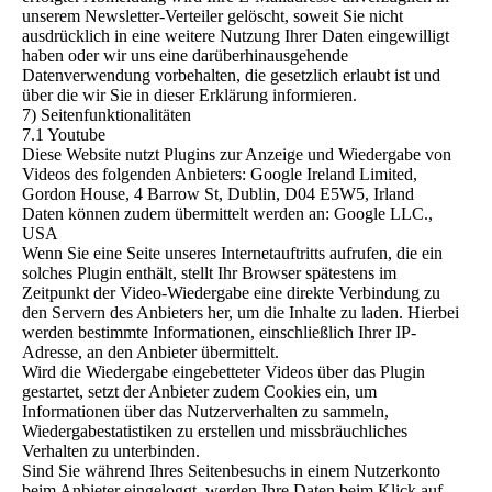
unserem Newsletter-Verteiler gelöscht, soweit Sie nicht
ausdrücklich in eine weitere Nutzung Ihrer Daten eingewilligt
haben oder wir uns eine darüberhinausgehende
Datenverwendung vorbehalten, die gesetzlich erlaubt ist und
über die wir Sie in dieser Erklärung informieren.
7) Seitenfunktionalitäten
7.1 Youtube
Diese Website nutzt Plugins zur Anzeige und Wiedergabe von
Videos des folgenden Anbieters: Google Ireland Limited,
Gordon House, 4 Barrow St, Dublin, D04 E5W5, Irland
Daten können zudem übermittelt werden an: Google LLC.,
USA
Wenn Sie eine Seite unseres Internetauftritts aufrufen, die ein
solches Plugin enthält, stellt Ihr Browser spätestens im
Zeitpunkt der Video-Wiedergabe eine direkte Verbindung zu
den Servern des Anbieters her, um die Inhalte zu laden. Hierbei
werden bestimmte Informationen, einschließlich Ihrer IP-
Adresse, an den Anbieter übermittelt.
Wird die Wiedergabe eingebetteter Videos über das Plugin
gestartet, setzt der Anbieter zudem Cookies ein, um
Informationen über das Nutzerverhalten zu sammeln,
Wiedergabestatistiken zu erstellen und missbräuchliches
Verhalten zu unterbinden.
Sind Sie während Ihres Seitenbesuchs in einem Nutzerkonto
beim Anbieter eingeloggt, werden Ihre Daten beim Klick auf